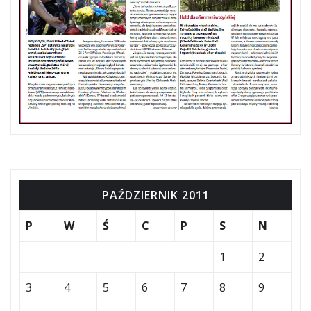
PAŹDZIERNIK 2011
P
W
Ś
C
P
S
N
1
2
3
4
5
6
7
8
9