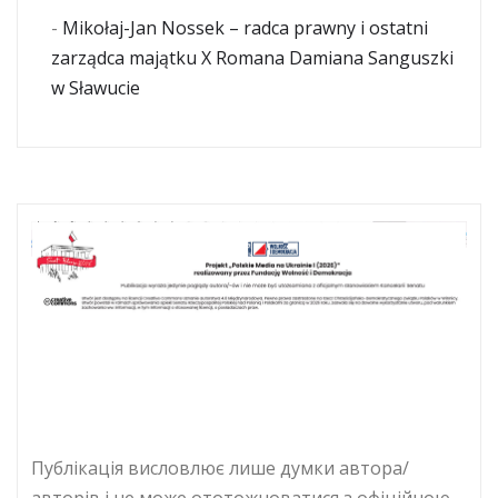
-
Mikołaj-Jan Nossek – radca prawny i ostatni
zarządca majątku X Romana Damiana Sanguszki
w Sławucie
Публікація висловлює лише думки автора/
авторів і не може ототожноватися з офіційною