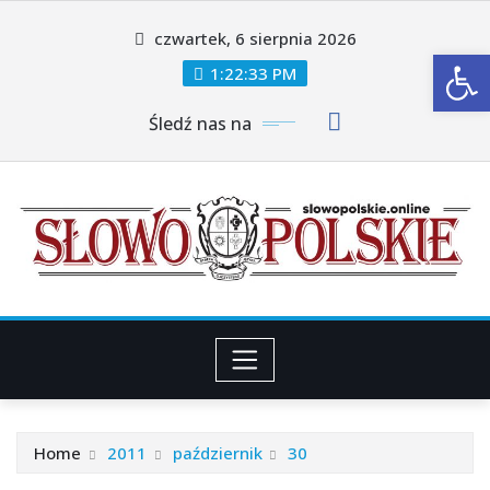
Skip
czwartek, 6 sierpnia 2026
to
Ot
content
1:22:34 PM
Śledź nas na
Home
2011
październik
30