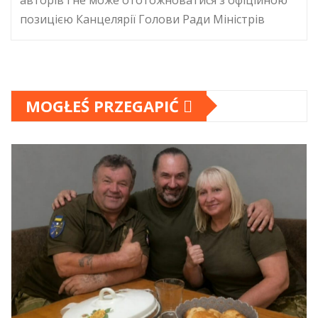
позицією Канцелярії Голови Ради Міністрів
MOGŁEŚ PRZEGAPIĆ